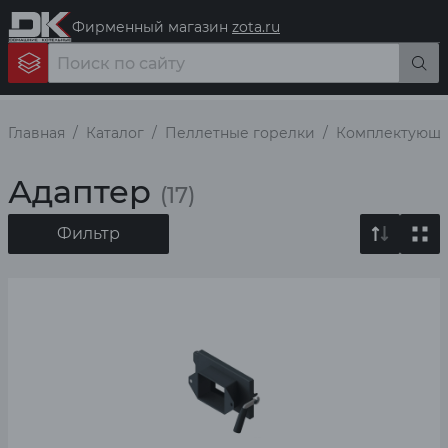
Фирменный магазин
zota.ru
Главная
Каталог
Пеллетные горелки
Комплектующи
Адаптер
(17)
Фильтр