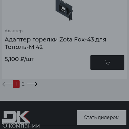
Адаптер
Адаптер горелки Zota Fox-43 для
Тополь-М 42
5,100
₽
/шт
1
2
Стать дилером
О компании