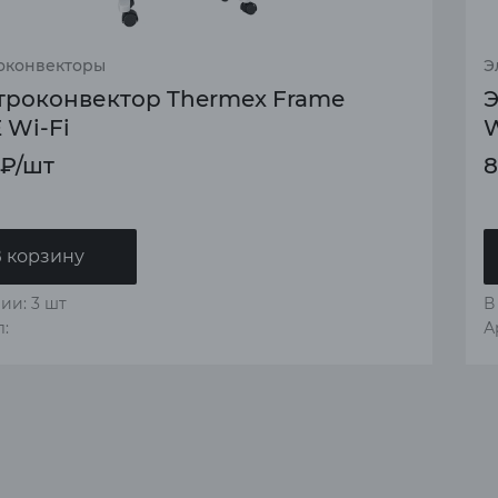
оконвекторы
Э
троконвектор Thermex Frame
Э
 Wi-Fi
W
₽
/шт
8
 корзину
ии: 3 шт
В
:
А