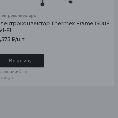
лектроконвекторы
лектроконвектор Thermex Frame 1500E
i-Fi
,575
₽
/шт
В корзину
 наличии: 4 шт
ртикул: