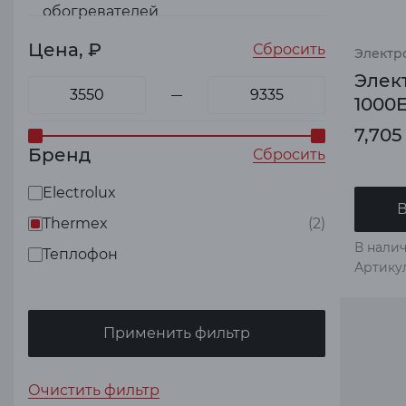
обогревателей
Цена, ₽
Сбросить
Электр
Элек
1000E
7,705
Бренд
Сбросить
Electrolux
В
Thermex
(2)
В налич
Теплофон
Артикул
Применить фильтр
Очистить фильтр