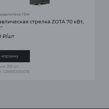
азделители ГБМ
авлическая стрелка ZOTA 70 кВт,
1"
0
₽
/шт
 корзину
ии: 255 шт
л: GR4930000078