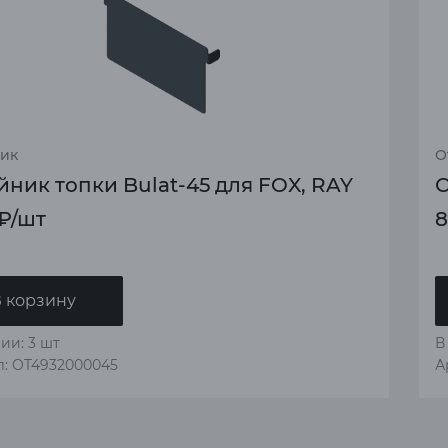
ик
О
ник топки Bulat-45 для FOX, RAY
О
₽
/шт
8
 корзину
ии: 3 шт
В
л: OT4932000045
А