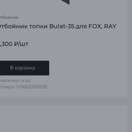
тбойник
тбойник топки Bulat-35 для FOX, RAY
,300
₽
/шт
В корзину
 наличии: 4 шт
ртикул: OT4932000035