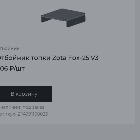
тбойник
тбойник топки Zota Fox-25 V3
06
₽
/шт
В корзину
 наличии: под заказ
ртикул: ZF4991100023