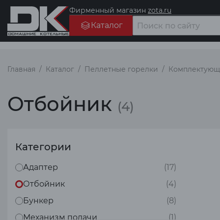
Фирменный магазин
zota.ru
Каталог
Главная
Каталог
Пеллетные горелки
Комплектующи
Отбойник
(4)
Категории
Адаптер
(17)
Отбойник
(4)
Бункер
(8)
Механизм подачи
(1)