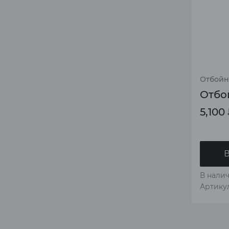
Отбойн
Отбой
5,100
В
В налич
Артику