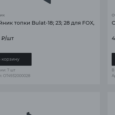
ик
О
ник топки Bulat-18; 23; 28 для FOX,
О
₽
/шт
4
 корзину
ии: 7 шт
В
л: OT4932000028
А