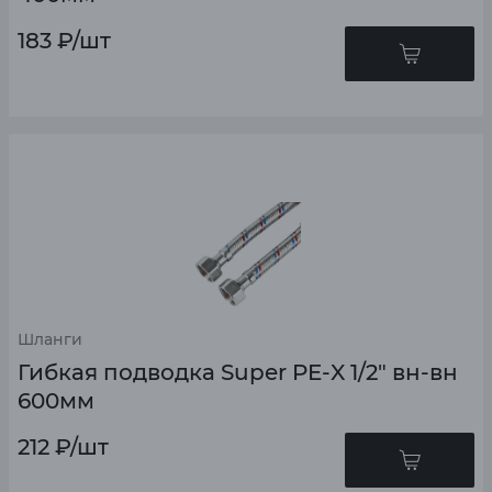
183
₽
/шт
Шланги
Гибкая подводка Super PE-X 1/2" вн-вн
600мм
212
₽
/шт