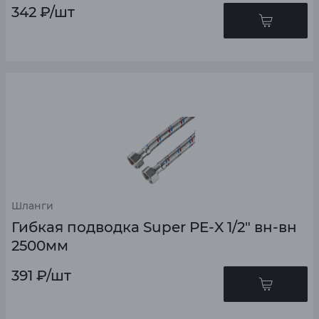
342
₽
/шт
Шланги
Гибкая подводка Super PE-X 1/2" вн-вн
2500мм
391
₽
/шт