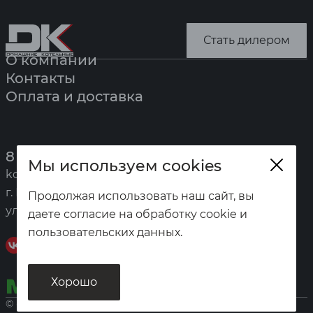
Стать дилером
О компании
Контакты
Оплата и доставка
8 (391) 247-7777
Мы используем cookies
kotel@zota.ru
г. Красноярск,
Продолжая использовать наш сайт, вы
ул. Калинина, 53а
даете согласие на обработку cookie и
пользовательских данных.
Хорошо
© «Домашние котельные», 2026