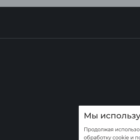
Мы использу
Продолжая использов
обработку cookie и п