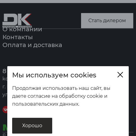
Стать дилером
О компании
Контакты
Оплата и доставка
8 (391) 247-7777
Мы используем cookies
kotel@zota.ru
г. Красноярск,
Продолжая использовать наш сайт, вы
ул. Калинина, 53а
даете согласие на обработку cookie и
пользовательских данных.
Хорошо
© «Домашние котельные», 2026