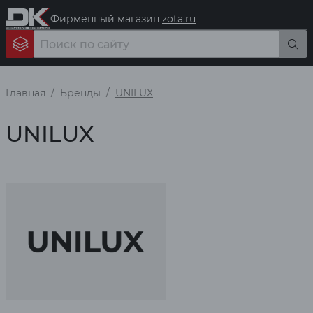
Фирменный магазин
zota.ru
Главная
Бренды
UNILUX
UNILUX