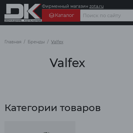
Фирменный магазин
zota.ru
Каталог
Главная
Бренды
Valfex
Valfex
Категории товаров