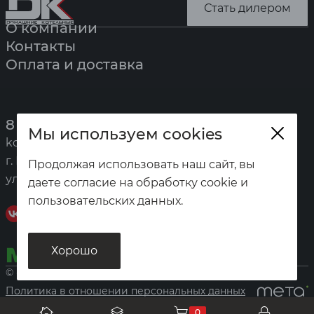
Стать дилером
О компании
Контакты
Оплата и доставка
8 (391) 247-7777
Мы используем cookies
kotel@zota.ru
г. Красноярск,
Продолжая использовать наш сайт, вы
ул. Калинина, 53а
даете согласие на обработку cookie и
пользовательских данных.
Хорошо
© «Домашние котельные», 2026
Политика в отношении персональных данных
0