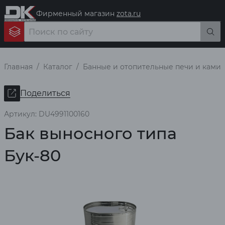
Фирменный магазин
zota.ru
Главная
Каталог
Банные и отопительные печи и ками
Поделиться
Артикул: DU4991100160
Бак выносного типа
Бук-80