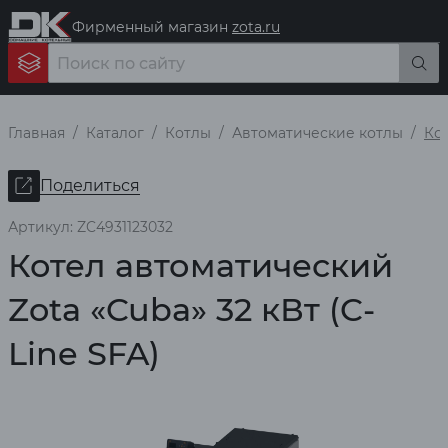
Фирменный магазин
zota.ru
Главная
Каталог
Котлы
Автоматические котлы
Кот
Поделиться
Артикул: ZC4931123032
Котел автоматический
Zota «Cuba» 32 кВт (C-
Line SFA)