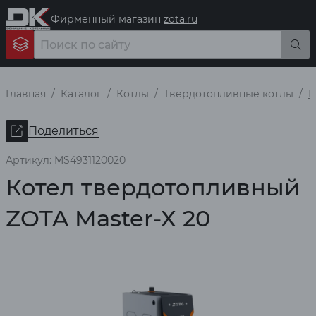
Фирменный магазин
zota.ru
Главная
Каталог
Котлы
Твердотопливные котлы
К
Поделиться
Артикул: MS4931120020
Котел твердотопливный
ZOTA Master-X 20