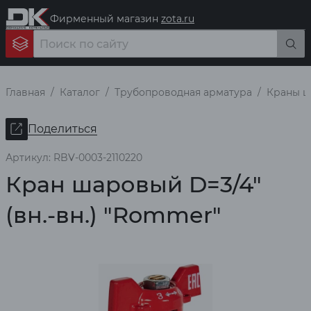
Фирменный магазин
zota.ru
Главная
Каталог
Трубопроводная арматура
Краны 
Поделиться
Артикул: RBV-0003-2110220
Кран шаровый D=3/4"
(вн.-вн.) "Rommer"