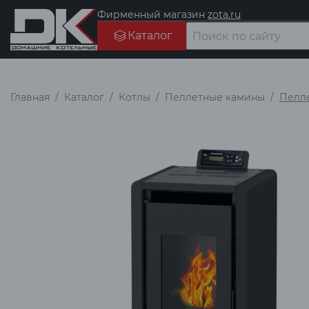
Фирменный магазин
zota.ru
Каталог
Главная
Каталог
Котлы
Пеллетные камины
Пелле