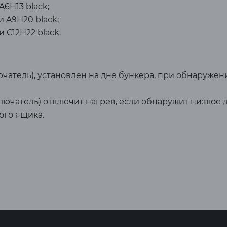
6H13 black;
 A9H20 black;
 С12H22 black.
атель), установлен на дне бункера, при обнаружен
чатель) отключит нагрев, если обнаружит низкое д
ого ящика.