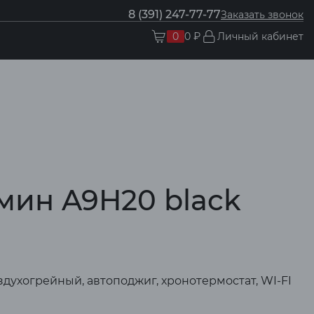
8 (391) 247-77-77
Заказать звонок
0
0 ₽
Личный кабинет
мин A9H20 black
здухогрейный, автоподжиг, хронотермостат, WI-FI