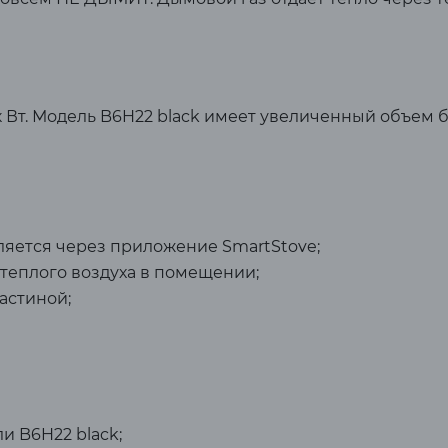
 к Вт. Модель B6H22 black имеет увеличенный объем
ляется через приложение SmartStove;
теплого воздуха в помещении;
астиной;
и B6H22 black;