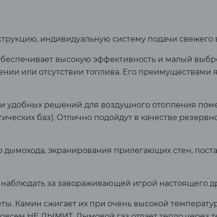
рукцию, индивидуальную систему подачи свежего в
обеспечивает высокую эффективность и малый выбр
ении или отсутствии топлива. Его преимуществами 
 и удобных решений для воздушного отопления по
стических баз). Отлично подойдут в качестве резерв
 дымохода, экранирования прилегающих стен, поста
т наблюдать за завораживающей игрой настоящего д
ты. Камин сжигает их при очень высокой температур
 совсем НЕ ДЫМИТ. Дымовой газ отдает тепло через