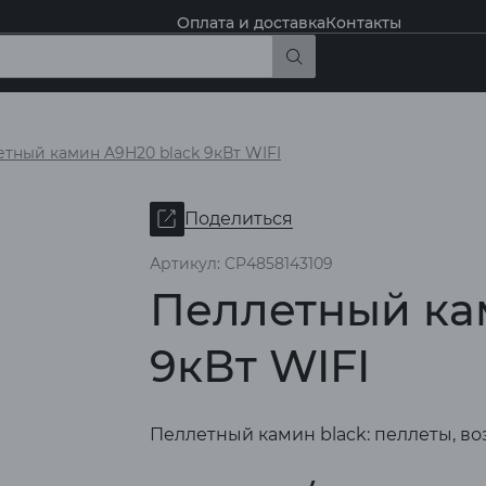
Оплата и доставка
Контакты
тный камин A9H20 black 9кВт WIFI
Поделиться
Артикул: CP4858143109
Пеллетный ка
9кВт WIFI
Пеллетный камин black: пеллеты, во