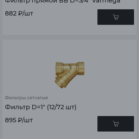
Фильтр прямой ВВ D=3/4" Varmega
882
₽
/шт
Фильтры сетчатые
Фильтр D=1" (12/72 шт)
895
₽
/шт