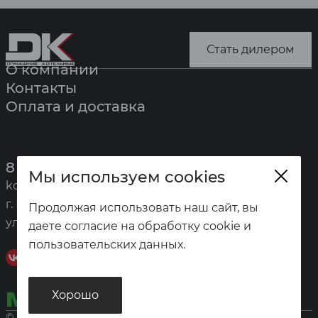
Стать дилером
О компании
Контакты
Оплата и доставка
8 (391) 247-7777
Мы используем cookies
kotel@zota.ru
г. Красноярск,
Продолжая использовать наш сайт, вы
ул. Калинина, 53а
даете согласие на обработку cookie и
пользовательских данных.
Хорошо
© «Домашние котельные», 2026