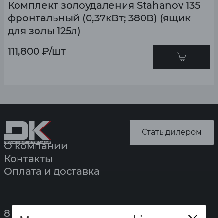
Комплект золоудаления Stahanov 135
фронтальный (0,37кВт; 380В) (ящик
для золы 125л)
111,800
₽
/шт
Стать дилером
О компании
Контакты
Оплата и доставка
8 (391) 247-7777