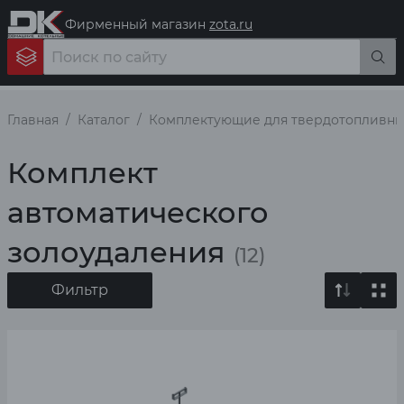
Фирменный магазин
zota.ru
Главная
Каталог
Комплектующие для твердотопливны
Комплект
автоматического
золоудаления
(12)
Фильтр