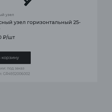
ый узел
сный узел горизонтальный 25-
0
0
₽
/шт
 корзину
ии: под заказ
л: GR4932006002