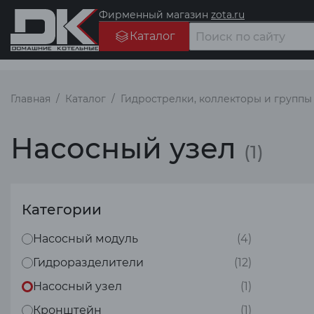
Фирменный магазин
zota.ru
Каталог
Главная
Каталог
Гидрострелки, коллекторы и группы
Насосный узел
(1)
Категории
Насосный модуль
(4)
Гидроразделители
(12)
Насосный узел
(1)
Кронштейн
(1)