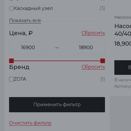
Каскадный узел
(3)
Насосн
Показать всё
Насо
Цена, ₽
Сбросить
40/4
18,90
Бренд
Сбросить
В
ZOTA
(1)
В налич
Артику
Применить фильтр
Очистить фильтр