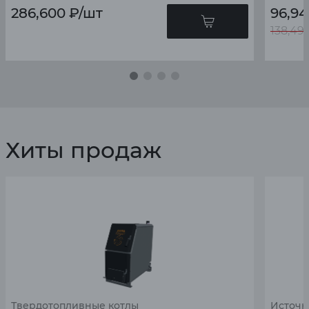
286,600
₽
/шт
96,94
138,49
Хиты продаж
Твердотопливные котлы
Источн