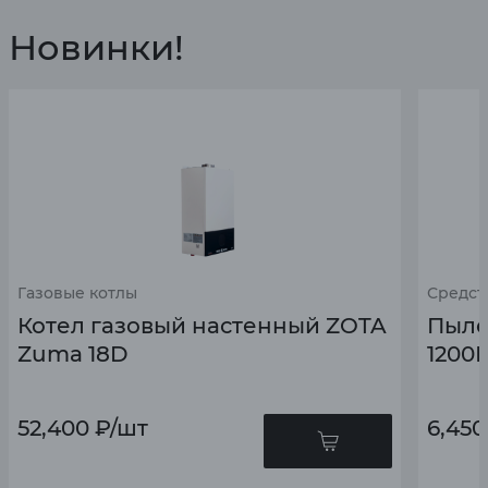
Новинки!
Газовые котлы
Средст
Котел газовый настенный ZOTA
Пыле
Zuma 18D
1200В
52,400
₽
/шт
6,450